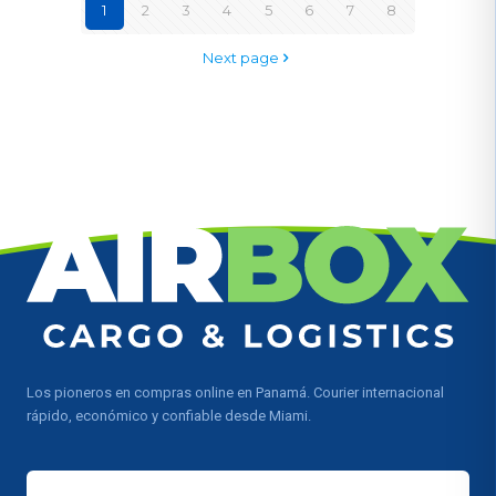
1
2
3
4
5
6
7
8
Next page
Los pioneros en compras online en Panamá. Courier internacional
rápido, económico y confiable desde Miami.